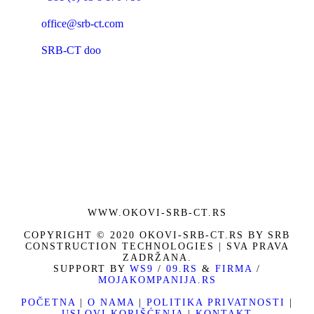
office@srb-ct.com
SRB-CT doo
WWW.OKOVI-SRB-CT.RS
COPYRIGHT © 2020 OKOVI-SRB-CT.RS BY SRB
CONSTRUCTION TECHNOLOGIES | SVA PRAVA
ZADRŽANA.
SUPPORT BY
WS9
/
09.RS
&
FIRMA
/
MOJAKOMPANIJA.RS
POČETNA
|
O NAMA
|
POLITIKA PRIVATNOSTI
|
USLOVI KORIŠĆENJA
|
KONTAKT