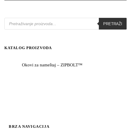
P
PRETRAŽI
r
o
d
u
c
t
KATALOG PROIZVODA
s
s
e
Okovi za nameštaj – ZIPBOLT™
a
r
c
h
BRZA NAVIGACIJA