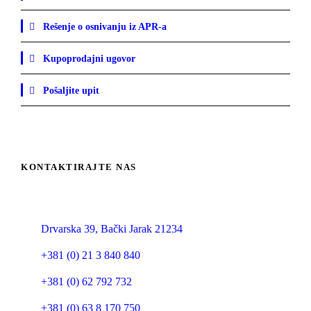
Rešenje o osnivanju iz APR-a
Kupoprodajni ugovor
Pošaljite upit
KONTAKTIRAJTE NAS
SRB Construction Technologies d.o.o.
Drvarska 39, Bački Jarak 21234
+381 (0) 21 3 840 840
+381 (0) 62 792 732
+381 (0) 63 8 170 750