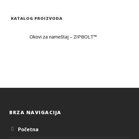
o
d
u
c
KATALOG PROIZVODA
t
s
s
Okovi za nameštaj – ZIPBOLT™
e
a
r
c
h
BRZA NAVIGACIJA
Početna