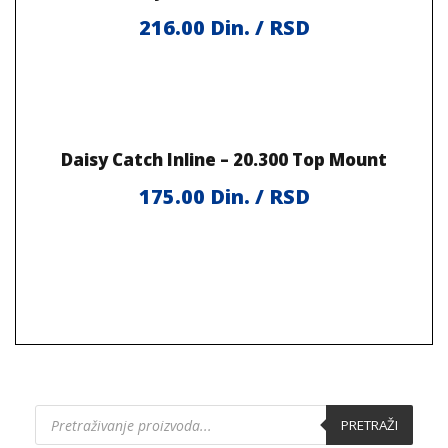
216.00
Din. / RSD
Daisy Catch Inline – 20.300 Top Mount
175.00
Din. / RSD
P
PRETRAŽI
r