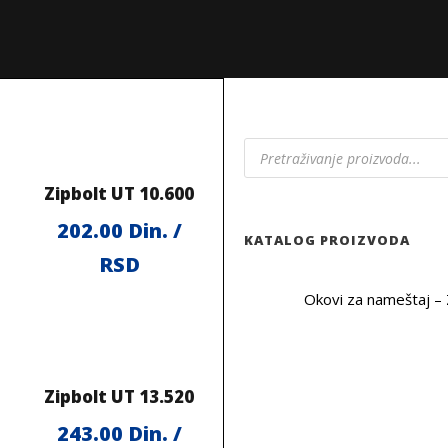
P
r
o
Zipbolt UT 10.600
d
u
202.00
Din. /
c
KATALOG PROIZVODA
t
RSD
s
s
Okovi za nameštaj 
e
a
r
c
h
Zipbolt UT 13.520
243.00
Din. /