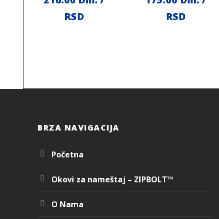
RSD
RSD
BRZA NAVIGACIJA
Početna
Okovi za nameštaj – ZIPBOLT™
O Nama