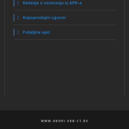
Rešenje o osnivanju iz APR-a
Kupoprodajni ugovor
Pošaljite upit
WWW.OKOVI-SRB-CT.RS