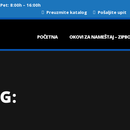
et: 8:00h – 16:00h
Preuzmite katalog
Pošaljite upit
POČETNA
OKOVI ZA NAMEŠTAJ – ZIPB
G: