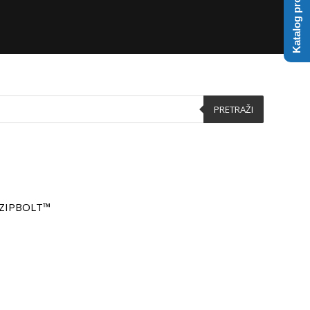
Katalog proizvoda
PRETRAŽI
– ZIPBOLT™