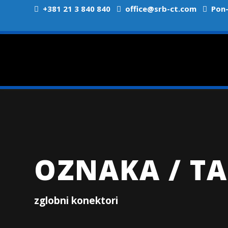
+381 21 3 840 840
office@srb-ct.com
Pon-P
OZNAKA / TA
zglobni konektori