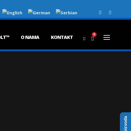
0
OLT™
O NAMA
KONTAKT