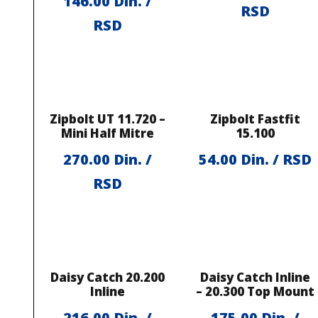
146.00
Din. /
RSD
RSD
Zipbolt UT 11.720 –
Zipbolt Fastfit
Mini Half Mitre
15.100
270.00
Din. /
54.00
Din. / RSD
RSD
Daisy Catch 20.200
Daisy Catch Inline
Inline
– 20.300 Top Mount
216.00
Din. /
175.00
Din. /